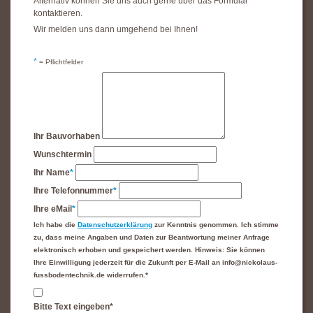
Alternativ können Sie uns auch gerne über das Formular
kontaktieren.
Wir melden uns dann umgehend bei Ihnen!
*
= Pflichtfelder
Ihr Bauvorhaben
Wunschtermin
Ihr Name
*
Ihre Telefonnummer
*
Ihre eMail
*
Ich habe die
Datenschutzerklärung
zur Kenntnis genommen. Ich stimme
zu, dass meine Angaben und Daten zur Beantwortung meiner Anfrage
elektronisch erhoben und gespeichert werden. Hinweis: Sie können
Ihre Einwilligung jederzeit für die Zukunft per E-Mail an info@nickolaus-
fussbodentechnik.de widerrufen.*
Bitte Text eingeben*